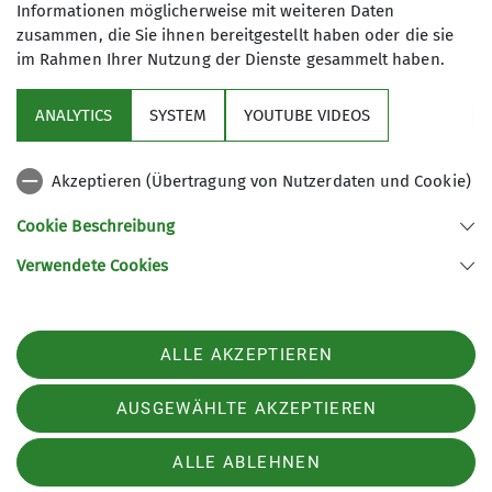
Informationen möglicherweise mit weiteren Daten
zusammen, die Sie ihnen bereitgestellt haben oder die sie
im Rahmen Ihrer Nutzung der Dienste gesammelt haben.
Aktuelles
ANALYTICS
SYSTEM
YOUTUBE VIDEOS
Kletter- und Boulderzentrum
Akzeptieren (Übertragung von Nutzerdaten und Cookie)
Aus der DAV Welt
Cookie Beschreibung
Verwendete Cookies
Sektion Aschaffenburg des Deutschen Alpenvereins e.V.
Wendelbergstr. 34
63739 Aschaffenburg
Telefon +49602124081
ALLE AKZEPTIEREN
Kontakt
AUSGEWÄHLTE AKZEPTIEREN
Impressum
Datenschutz
Datenschutz-Einstellungen
ALLE ABLEHNEN
WIEDERRUF ERKÄREN
Barrierefreiheitserklärung