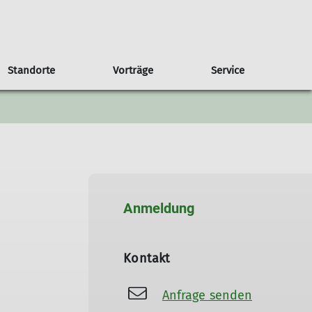
Standorte
Vorträge
Service
ung
Draußen aktiv sein
Outdoor Kletterkurse
Touren- & Kursteam
Geschäftsstelle
Verleih
Anmeldung
Kontakt
Anfrage senden