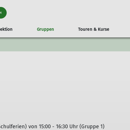
N
ektion
Gruppen
Touren & Kurse
liedschaft
MTB Trails
Monatstouren
Mitgliedschaft
Alles rund ums Rad
Vorstand, Beirat & Referenten
Aschaffenburger Höhenweg
Indoor Kletterkurse
Versicher
hulferien) von 15:00 - 16:30 Uhr (Gruppe 1)