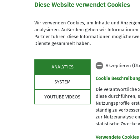
Diese Website verwendet Cookies
Wir verwenden Cookies, um Inhalte und Anzeigen 
analysieren. Außerdem geben wir Informationen 
Lea Daig
Partner führen diese Informationen möglicherwei
Dienste gesammelt haben.
Akzeptieren (Üb
ANALYTICS
Cookie Beschreibun
SYSTEM
Die verantwortliche 
diese durchführen, s
YOUTUBE VIDEOS
Nutzungsprofile erste
Aktuelles
Klett
ständig zu verbessern
zur Nutzeranalyse ei
Touren
Öffnungs
statistische Zwecke v
Kurse
Preise
Kurse in der Kletterhalle
Kurse
Verwendete Cookies