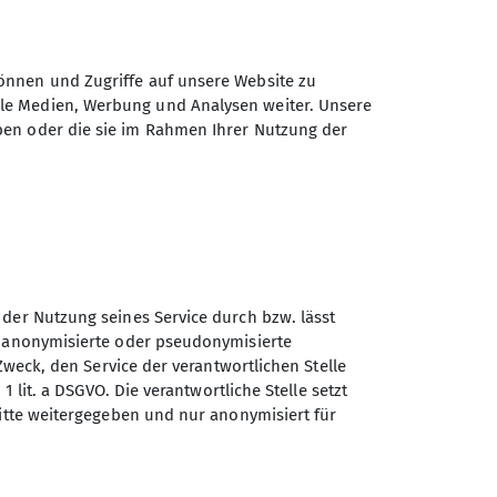
önnen und Zugriffe auf unsere Website zu
ale Medien, Werbung und Analysen weiter. Unsere
ben oder die sie im Rahmen Ihrer Nutzung der
 der Nutzung seines Service durch bzw. lässt
n anonymisierte oder pseudonymisierte
Sektion Aschaffenburg des
Zweck, den Service der verantwortlichen Stelle
Deutschen Alpenvereins e.V.
1 lit. a DSGVO. Die verantwortliche Stelle setzt
ritte weitergegeben und nur anonymisiert für
Wendelbergstr. 34
63739 Aschaffenburg
Telefon +49602124081