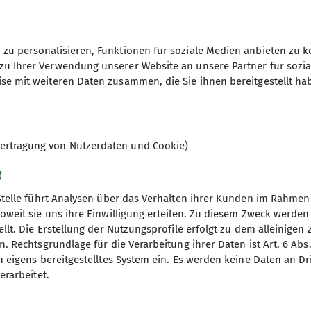
zu personalisieren, Funktionen für soziale Medien anbieten zu k
zu Ihrer Verwendung unserer Website an unsere Partner für sozi
Karl Jeßberger
se mit weiteren Daten zusammen, die Sie ihnen bereitgestellt ha
ertragung von Nutzerdaten und Cookie)
g
Stelle führt Analysen über das Verhalten ihrer Kunden im Rahmen
oweit sie uns ihre Einwilligung erteilen. Zu diesem Zweck werde
llt. Die Erstellung der Nutzungsprofile erfolgt zu dem alleinigen 
er- und Boulderzentrum
Aus der DAV Welt
. Rechtsgrundlage für die Verarbeitung ihrer Daten ist Art. 6 Abs. 
n eigens bereitgestelltes System ein. Es werden keine Daten an D
zeiten
Bergwetter
erarbeitet.
Bergbericht
Tour der Woche