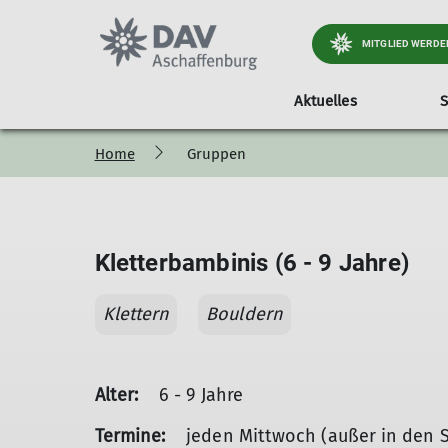
MITGLIED WERDE
Aktuelles
S
Home
Gruppen
Wir über uns
Gesamtprogramm
Kletteranlagen
Mitglieder-Self-Service
Klettern drinnen und draußen
Mitg
Kletterbambinis (6 - 9 Jahre)
Klettern
Bouldern
Alter:
6 - 9 Jahre
Termine:
jeden Mittwoch (außer in den Sc