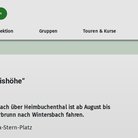
N
ektion
Gruppen
Touren & Kurse
liedschaft
MTB Trails
Monatstouren
Mitgliedschaft
Alles rund ums Rad
Vorstand, Beirat & Referenten
Aschaffenburger Höhenweg
Indoor Kletterkurse
Versicher
ishöhe“
bach über Heimbuchenthal ist ab August bis
rbrunn nach Wintersbach fahren.
a-Stern-Platz