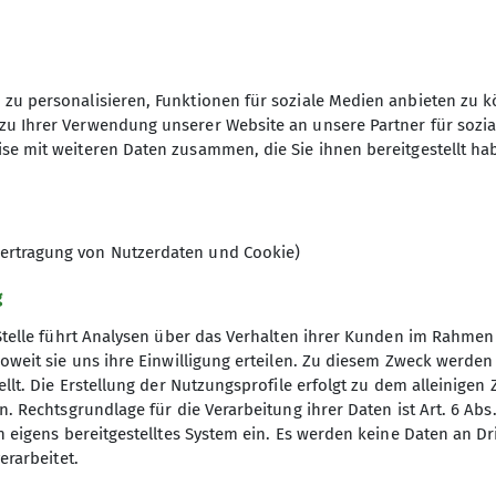
zu personalisieren, Funktionen für soziale Medien anbieten zu k
zu Ihrer Verwendung unserer Website an unsere Partner für sozi
se mit weiteren Daten zusammen, die Sie ihnen bereitgestellt ha
Wanderung nicht der kürzeste Weg zu einer Gastwirtsch
einem Sonntag eine Wanderung an, von November bis 
ber als Ganztagswanderung (ca. 5 Stunden). Im August 
ertragung von Nutzerdaten und Cookie)
tsächlich im nahen Spessart, Odenwald und in den a
auf dem Programm.
g
Stelle führt Analysen über das Verhalten ihrer Kunden im Rahmen
 um 18:30 Uhr trifft sich der DAV-Stammtisch der Sek
oweit sie uns ihre Einwilligung erteilen. Zu diesem Zweck werde
elefon: 06021 23063
llt. Die Erstellung der Nutzungsprofile erfolgt zu dem alleinigen 
er- und Boulderzentrum
Aus der DAV Welt
ommen.
. Rechtsgrundlage für die Verarbeitung ihrer Daten ist Art. 6 Abs. 
n eigens bereitgestelltes System ein. Es werden keine Daten an D
zeiten
Bergwetter
erarbeitet.
Bergbericht
Tour der Woche