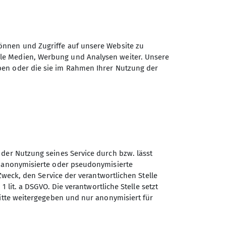
önnen und Zugriffe auf unsere Website zu
ale Medien, Werbung und Analysen weiter. Unsere
ben oder die sie im Rahmen Ihrer Nutzung der
aft!
März als Halbtagswanderung (ca. 3
laden wir zu einer
ngrenzenden Gebieten. Einmal im
 der Nutzung seines Service durch bzw. lässt
tion im Weinhaus Stegmann,
n anonymisierte oder pseudonymisierte
Sektion Aschaffenburg des
Zweck, den Service der verantwortlichen Stelle
Deutschen Alpenvereins e.V.
1 lit. a DSGVO. Die verantwortliche Stelle setzt
ritte weitergegeben und nur anonymisiert für
Wendelbergstr. 34
63739 Aschaffenburg