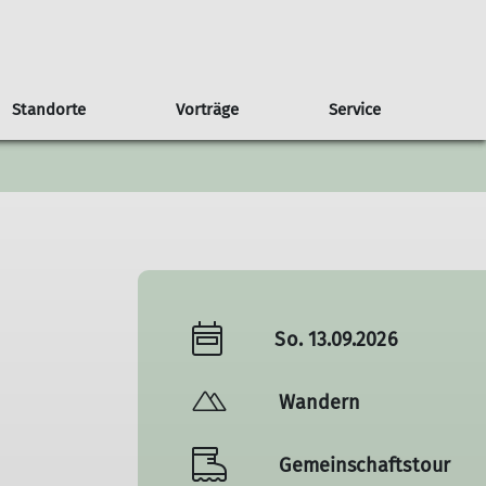
Standorte
Vorträge
Service
ung
Draußen aktiv sein
Outdoor Kletterkurse
Touren- & Kursteam
Geschäftsstelle
Verleih
So. 13.09.2026
Wandern
Gemeinschaftstour