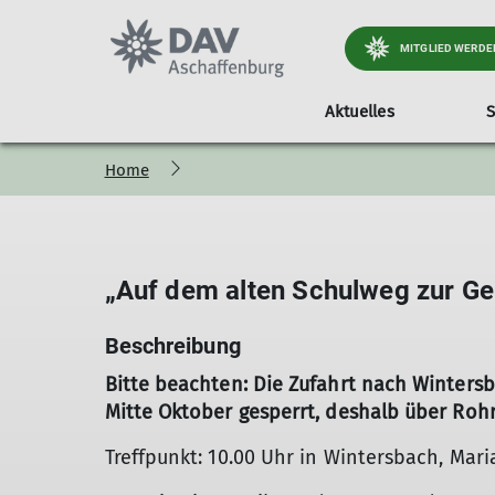
MITGLIED WERDE
Aktuelles
S
Home
Wir über uns
Gesamtprogramm
Kletteranlagen
Mitglieder-Self-Service
Klettern drinnen und draußen
Mitg
„Auf dem alten Schulweg zur Ge
Beschreibung
Bitte beachten: Die Zufahrt nach Winters
Mitte Oktober gesperrt, deshalb über Roh
Treffpunkt: 10.00 Uhr in Wintersbach, Mari