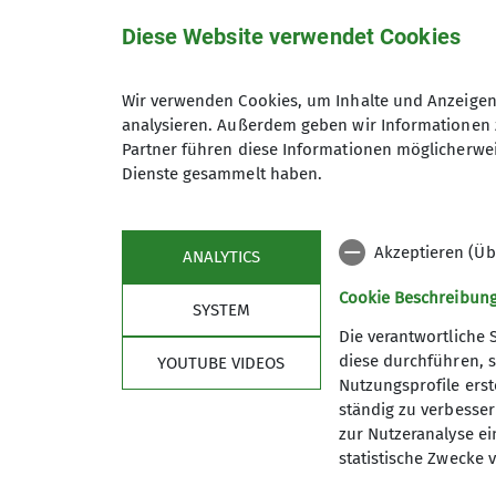
Diese Website verwendet Cookies
Wandergruppe
Wir verwenden Cookies, um Inhalte und Anzeigen 
analysieren. Außerdem geben wir Informationen 
Partner führen diese Informationen möglicherwei
Bei uns im Alpenverein ist eine 
Dienste gesammelt haben.
Wir bieten einmal im Monat an 
Stunden) und von April bis Okto
Abendwanderung ein.
Akzeptieren (Üb
ANALYTICS
Unsere Wandergebiete sind haup
Jahr steht eine Mehrtagestour 
Cookie Beschreibun
SYSTEM
DAV-Stammtisch
Die verantwortliche 
Jeweils am 1. Dienstag im Monat
diese durchführen, s
YOUTUBE VIDEOS
Kleberstraße 7, Aschaffenburg, T
Nutzungsprofile erste
Aktuelles
Klett
Neue Gäste sind herzlich willk
ständig zu verbessern
zur Nutzeranalyse ei
Touren
Öffnungs
statistische Zwecke v
Kontakt aufnehmen
Kurse
Preise
Kurse in der Kletterhalle
Kurse