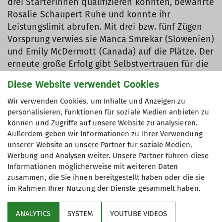
drei Starterinnen qualifizieren konnten, bewahrte
Rosalie Schaupert Ruhe und konnte ihr
Leistungslimit abrufen. Mit drei bzw. fünf Zügen
Vorsprung verwies sie Manca Smrekar (Slowenien)
und Emily McDermott (Canada) auf die Plätze. Der
erneute große Erfolg gibt Selbstvertrauen für die
weiteren Höhepunkte der Saison in Innsbruck
Diese Website verwendet Cookies
und Seoul.
Wir verwenden Cookies, um Inhalte und Anzeigen zu
personalisieren, Funktionen für soziale Medien anbieten zu
können und Zugriffe auf unsere Website zu analysieren.
Karl-Heinz Brosig
Außerdem geben wir Informationen zu Ihrer Verwendung
unserer Website an unsere Partner für soziale Medien,
Werbung und Analysen weiter. Unsere Partner führen diese
Informationen möglicherweise mit weiteren Daten
zusammen, die Sie ihnen bereitgestellt haben oder die sie
im Rahmen Ihrer Nutzung der Dienste gesammelt haben.
Aktuelles
ANALYTICS
SYSTEM
YOUTUBE VIDEOS
Kletter- und Boulderzentrum