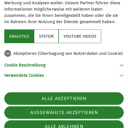
Werbung und Analysen weiter. Unsere Partner führen diese
Informationen möglicherweise mit weiteren Daten
zusammen, die Sie ihnen bereitgestellt haben oder die sie
im Rahmen Ihrer Nutzung der Dienste gesammelt haben.
Aktuelles
ANALYTICS
SYSTEM
YOUTUBE VIDEOS
Kletter- und Boulderzentrum
Akzeptieren (Übertragung von Nutzerdaten und Cookie)
Aus der DAV Welt
Cookie Beschreibung
Verwendete Cookies
Sektion Aschaffenburg des Deutschen Alpenvereins e.V.
Wendelbergstr. 34
63739 Aschaffenburg
Telefon +49602124081
ALLE AKZEPTIEREN
Kontakt
AUSGEWÄHLTE AKZEPTIEREN
Impressum
Datenschutz
Datenschutz-Einstellungen
ALLE ABLEHNEN